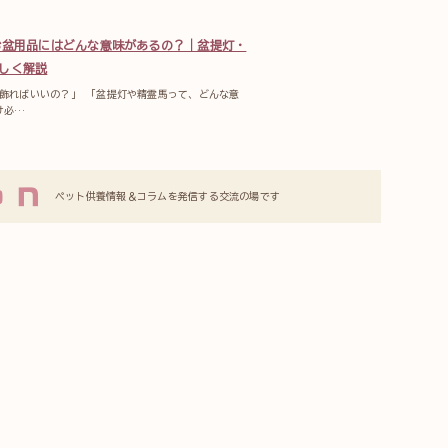
お盆用品にはどんな意味があるの？｜盆提灯・
しく解説
飾ればいいの？」 「盆提灯や精霊馬って、どんな意
け必…
ペット供養情報＆コラムを発信する交流の場です