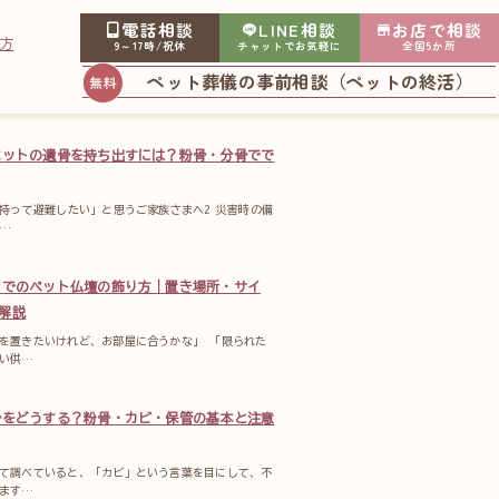
電話相談
LINE相談
お店で相談
方
9～17時/祝休
チャットでお気軽に
全国5か所
ペット葬儀の事前相談（ペットの終活）
ペットの遺骨を持ち出すには？粉骨・分骨でで
を持って避難したい」と思うご家族さまへ2 災害時の備
…
ンでのペット仏壇の飾り方｜置き場所・サイ
解説
を置きたいけれど、お部屋に合うかな」 「限られた
い供…
骨をどうする？粉骨・カビ・保管の基本と注意
て調べていると、「カビ」という言葉を目にして、不
ます…