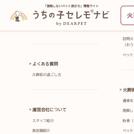
「後悔しないペット旅立ち」情報サイト
火
トップ
火葬
訪問火
（おう
ペット
よくある質問
火葬前の過ごし方
火葬
遺骨を
運営会社について
埋葬し
スタッフ紹介
粉骨（
実店舗紹介
ペット