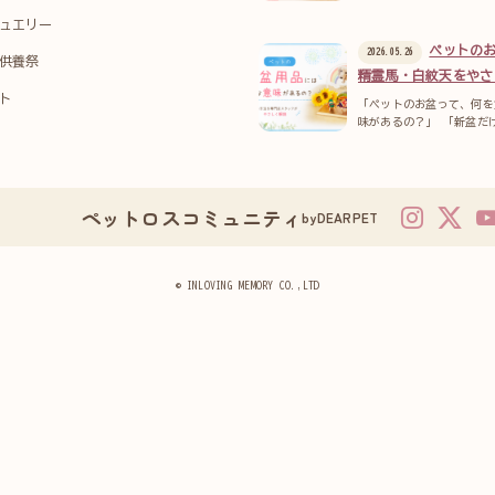
ュエリー
ペットの
2026.05.26
供養祭
精霊馬・白紋天をやさ
ト
「ペットのお盆って、何を
味があるの？」 「新盆だ
ペットロスコミュニティ
byDEARPET
© INLOVING MEMORY CO.,LTD