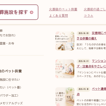
火葬後のペット供養
火葬前の過ごし
葬施設を探す
よくある質問
コラム
施設を探す
コラム
葬
災害時に
2026.06.09
ちでお別れ）
きる供養の備え
霊園・お寺
目次1 「うちの子のお骨
えとして、粉骨や分骨を考
マンショ
2026.06.01
ズ・注意点をやさしく
後のペット供養
「マンションにペット仏壇
スペースでも、あの子らし
施設に任せたい
たい（ペット墓）
ペット遺
2026.05.30
点
パウダー加工）
ペットのお骨や骨壷につい
メモリアルグッズ
安になる方がいらっしゃい