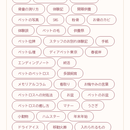
骨壷の測り方
体験記
開眼供養
ペットの写真
SNS
粉骨
お骨のカビ
体験談
ペットの毛
供養祭
ペット位牌
スタッフのお別れ体験記
手紙
ペット仏壇
ディアペット東京
春彼岸
エンディングノート
終活
ペットのペットロス
多頭飼育
メモリアルコラム
看取り
お悔やみの言葉
ペットロスへの対処法
お盆
ペットのお盆
ペットロスの癒し方
マナー
うさぎ
小動物
ハムスター
年末年始
ドライアイス
移動火葬
入れられるもの