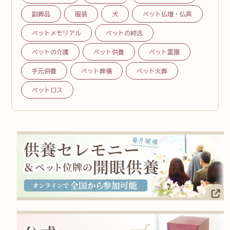
副葬品
服装
犬
ペット仏壇・仏具
ペットメモリアル
ペットの終活
ペットの介護
ペット供養
ペット霊園
手元供養
ペット葬儀
ペット火葬
ペットロス