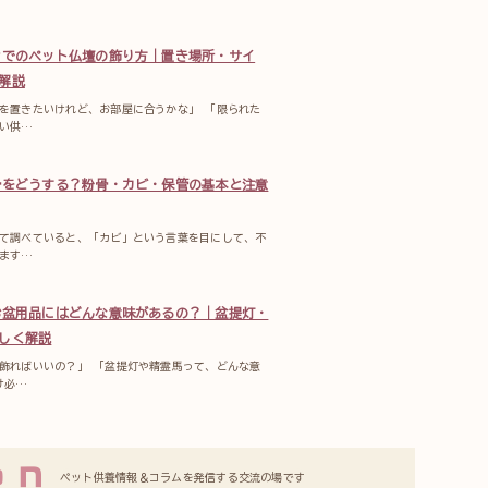
ンでのペット仏壇の飾り方｜置き場所・サイ
解説
を置きたいけれど、お部屋に合うかな」 「限られた
い供…
骨をどうする？粉骨・カビ・保管の基本と注意
て調べていると、「カビ」という言葉を目にして、不
ます…
お盆用品にはどんな意味があるの？｜盆提灯・
しく解説
飾ればいいの？」 「盆提灯や精霊馬って、どんな意
け必…
ペット供養情報＆コラムを発信する交流の場です