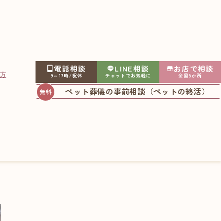
電話相談
LINE相談
お店で相談
方
9～17時/祝休
チャットでお気軽に
全国5か所
ペット葬儀の事前相談（ペットの終活）
KSさまの場合～
2019.03.26