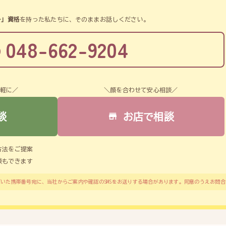
。
ー」資格
を持った私たちに、そのままお話しください。
048-662-9204
気軽に／
＼顔を合わせて安心相談／
談
お店で相談
方法をご提案
談もできます
いた携帯番号宛に、当社からご案内や確認のSMSをお送りする場合があります。同意のうえお問