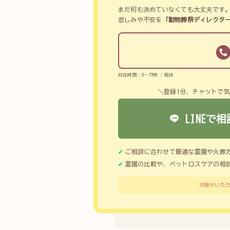
まだ何も決めていなくても大丈夫です
悲しみや不安を
「動物葬祭ディレクタ
対応時間：9～17時 / 祝休
＼登録1分、チャットで
LINEで相
ご相談に合わせて最適な霊園や火葬
霊園の比較や、ペットロスケアの相
お掛けいただ