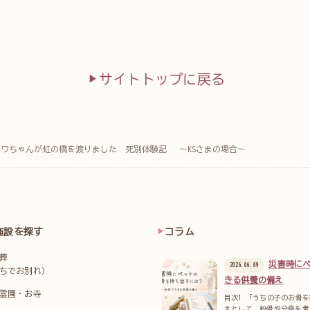
サイトトップに戻る
ワワちゃんが虹の橋を渡りました 死別体験記 ～KSさまの場合～
施設を探す
コラム
葬
災害時に
2026.06.09
ちでお別れ）
きる供養の備え
霊園・お寺
目次1 「うちの子のお骨
えとして、粉骨や分骨を考