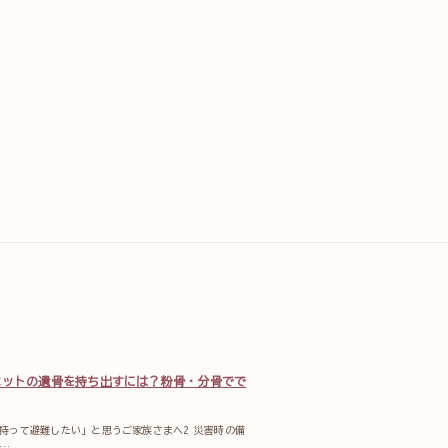
ペットの遺骨を持ち出すには？粉骨・分骨でで
を持って避難したい」と思うご家族さまへ2 災害時の備
…