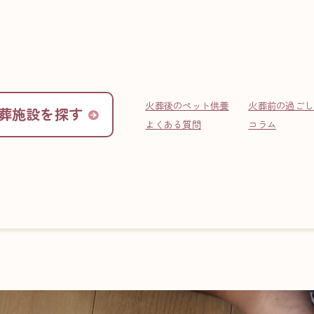
火葬後のペット供養
火葬前の過ごし
葬施設を探す
INFO
お役立ち情報
よくある質問
コラム
渡りました 死別体験記 ～