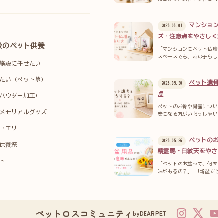
マンショ
2026.06.01
ズ・注意点をやさしく
後のペット供養
「マンションにペット仏壇
スペースでも、あの子らし
施設に任せたい
たい（ペット墓）
ペット遺
2026.05.30
点
パウダー加工）
ペットのお骨や骨壷につい
メモリアルグッズ
安になる方がいらっしゃい
ュエリー
ペットの
2026.05.26
供養祭
精霊馬・白紋天をやさ
ト
「ペットのお盆って、何を
味があるの？」 「新盆だ
ペットロスコミュニティ
byDEARPET