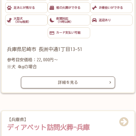
斎場でお別れ
おうちに
連れて帰る
施設に任せる
（霊園・施設）
足あとが残せる
棺の火葬が
できる
お骨拾いが
でき
兵庫県尼崎市 長洲中通1丁目13-51
大型犬
夜間対応
送迎あり
（30kg程度）
（19時以降）
参考目安価格：22,000円～
※犬 4kgの場合
カード支払い
可能
【兵庫県】
ディアペット訪問火葬-兵庫