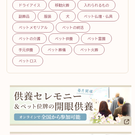
ドライアイス
移動火葬
入れられるもの
副葬品
服装
犬
ペット仏壇・仏具
ペットメモリアル
ペットの終活
ペットの介護
ペット供養
ペット霊園
手元供養
ペット葬儀
ペット火葬
ペットロス