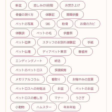
新盆
悲しみの5段階
お焚き上げ
骨壷の測り方
体験記
開眼供養
ペットの写真
SNS
粉骨
お骨のカビ
体験談
ペットの毛
供養祭
ペット位牌
スタッフのお別れ体験記
手紙
ペット仏壇
ディアペット東京
春彼岸
エンディングノート
終活
ペットのペットロス
多頭飼育
メモリアルコラム
看取り
お悔やみの言葉
ペットロスへの対処法
お盆
ペットのお盆
ペットロスの癒し方
マナー
うさぎ
小動物
ハムスター
年末年始