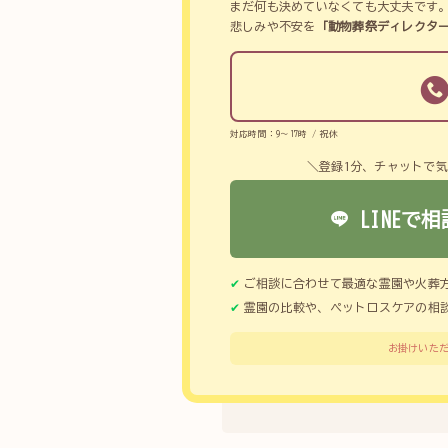
まだ何も決めていなくても大丈夫です
悲しみや不安を
「動物葬祭ディレクタ
対応時間：9～17時 / 祝休
＼登録1分、チャットで
LINEで相
ご相談に合わせて最適な霊園や火葬
霊園の比較や、ペットロスケアの相
お掛けいただ