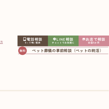
電話相談
LINE相談
お店で相談
方
9～17時/祝休
チャットでお気軽に
全国5か所
ペット葬儀の事前相談（ペットの終活）
 死別体験記 ～k.i
2019.09.04