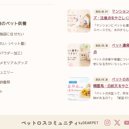
マンショ
2026.06.01
ズ・注意点をやさしく
後のペット供養
「マンションにペット仏壇
スペースでも、あの子らし
施設に任せたい
たい（ペット墓）
ペット遺
2026.05.30
点
パウダー加工）
ペットのお骨や骨壷につい
メモリアルグッズ
安になる方がいらっしゃい
ュエリー
ペットの
2026.05.26
供養祭
精霊馬・白紋天をやさ
ト
「ペットのお盆って、何を
味があるの？」 「新盆だ
ペットロスコミュニティ
byDEARPET