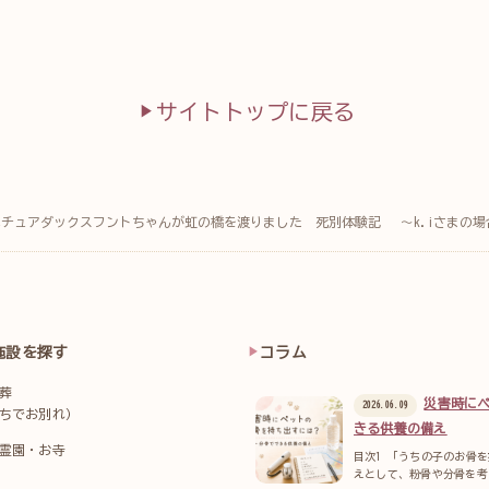
サイトトップに戻る
ニチュアダックスフントちゃんが虹の橋を渡りました 死別体験記 ～k.iさまの場
施設を探す
コラム
葬
災害時に
2026.06.09
ちでお別れ）
きる供養の備え
霊園・お寺
目次1 「うちの子のお骨
えとして、粉骨や分骨を考