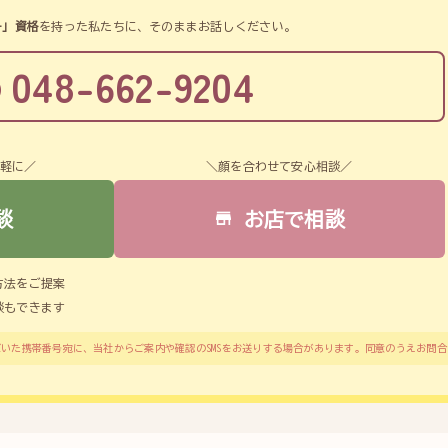
。
ー」資格
を持った私たちに、そのままお話しください。
048-662-9204
気軽に／
＼顔を合わせて安心相談／
談
お店で相談
方法をご提案
談もできます
いた携帯番号宛に、当社からご案内や確認のSMSをお送りする場合があります。同意のうえお問