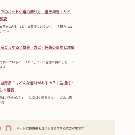
ンでのペット仏壇の飾り方｜置き場所・サイ
解説
を置きたいけれど、お部屋に合うかな」 「限られた
い供…
骨をどうする？粉骨・カビ・保管の基本と注意
て調べていると、「カビ」という言葉を目にして、不
ます…
お盆用品にはどんな意味があるの？｜盆提灯・
しく解説
飾ればいいの？」 「盆提灯や精霊馬って、どんな意
け必…
ペット供養情報＆コラムを発信する交流の場です