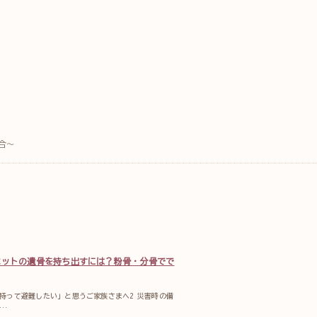
合～
ペットの遺骨を持ち出すには？粉骨・分骨でで
を持って避難したい」と思うご家族さまへ2 災害時の備
…