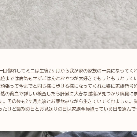
一目惚れしてミニは生後2ヶ月から我が家の家族の一員になってくれ
歳位までは病気もせずごはんとおやつが大好きでもっともっとって
療頑張って今までと同じ様に歩ける様になってくれた姿に家族皆号
突然の貧血で詳しい検査したら肝臓に大きな腫瘍が見つかり脾臓に
た。その後も2ヶ月点滴とお薬飲みながら生きていてくれました。
ったけど最期の日とお見送りの日は家族全員揃っている日を選んで