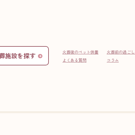
INFO
お役立ち情報
火葬後のペット供養
火葬前の過ごし
葬施設を探す
よくある質問
コラム
トちゃんが虹の橋を渡りました