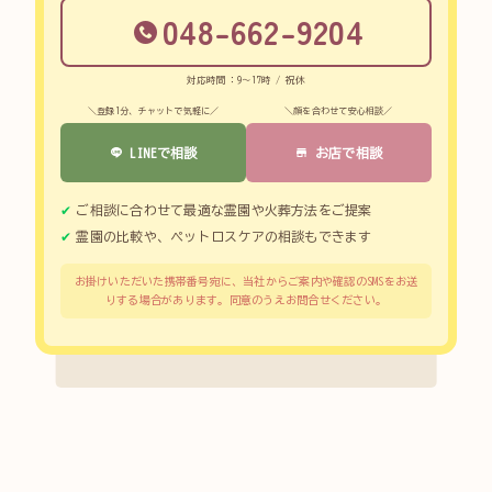
048-662-9204
対応時間：9～17時 / 祝休
＼登録1分、チャットで気軽に／
＼顔を合わせて安心相談／
LINEで相談
お店で相談
ご相談に合わせて最適な霊園や火葬方法をご提案
霊園の比較や、ペットロスケアの相談もできます
お掛けいただいた携帯番号宛に、当社からご案内や確認のSMSをお送
りする場合があります。同意のうえお問合せください。