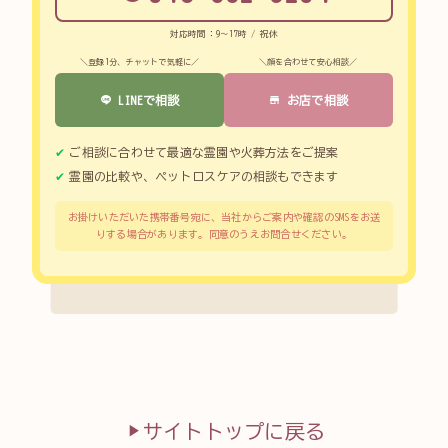
対応時間：9～17時 / 祝休
＼登録1分、チャットで気軽に／
＼顔を合わせて安心相談／
LINEで相談
お店で相談
ご相談に合わせて最適な霊園や火葬方法をご提案
霊園の比較や、ペットロスケアの相談もできます
お掛けいただいた携帯番号宛に、当社からご案内や確認のSMSをお送
りする場合があります。同意のうえお問合せください。
サイトトップに戻る