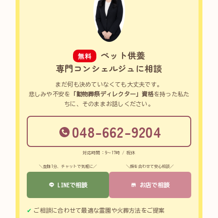
ペット供養
無料
専門コンシェルジュに相談
まだ何も決めていなくても大丈夫です。
悲しみや不安を
「動物葬祭ディレクター」資格
を持った私た
ちに、そのままお話しください。
048-662-9204
対応時間：9～17時 / 祝休
＼登録1分、チャットで気軽に／
＼顔を合わせて安心相談／
LINEで相談
お店で相談
ご相談に合わせて最適な霊園や火葬方法をご提案