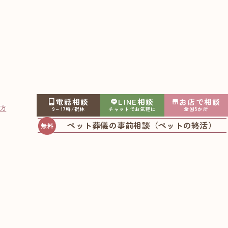
電話相談
LINE相談
お店で相談
方
9～17時/祝休
チャットでお気軽に
全国5か所
び方の基本
ペット葬儀の事前相談（ペットの終活）
2025.09.12