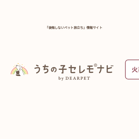
「後悔しないペット旅立ち」情報サイト
TOP
ペット葬儀のお役立ち情報一覧
ペット供養
火
大切な家族を身近に感じ