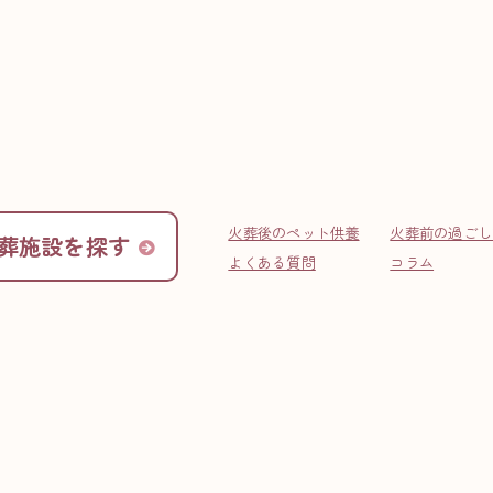
INFO
お役立ち情報
火葬後のペット供養
火葬前の過ごし
葬施設を探す
る遺骨ジュエリー｜種類と選
よくある質問
コラム