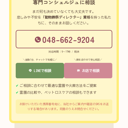
専門コンシェルジュに相談
まだ何も決めていなくても大丈夫です。
悲しみや不安を
「動物葬祭ディレクター」資格
を持った私た
ちに、そのままお話しください。
048-662-9204
対応時間：9～17時 / 祝休
＼登録1分、チャットで気軽に／
＼顔を合わせて安心相談／
LINEで相談
お店で相談
ご相談に合わせて最適な霊園や火葬方法をご提案
霊園の比較や、ペットロスケアの相談もできます
お掛けいただいた携帯番号宛に、当社からご案内や確認のSMSをお送
りする場合があります。同意のうえお問合せください。