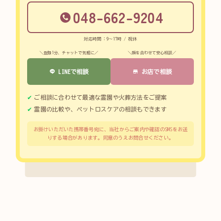
048-662-9204
対応時間：9～17時 / 祝休
＼登録1分、チャットで気軽に／
＼顔を合わせて安心相談／
LINEで相談
お店で相談
ご相談に合わせて最適な霊園や火葬方法をご提案
霊園の比較や、ペットロスケアの相談もできます
お掛けいただいた携帯番号宛に、当社からご案内や確認のSMSをお送
りする場合があります。同意のうえお問合せください。