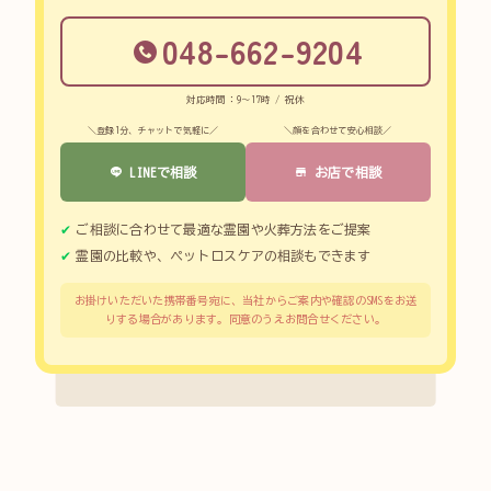
048-662-9204
対応時間：9～17時 / 祝休
＼登録1分、チャットで気軽に／
＼顔を合わせて安心相談／
LINEで相談
お店で相談
ご相談に合わせて最適な霊園や火葬方法をご提案
霊園の比較や、ペットロスケアの相談もできます
お掛けいただいた携帯番号宛に、当社からご案内や確認のSMSをお送
りする場合があります。同意のうえお問合せください。