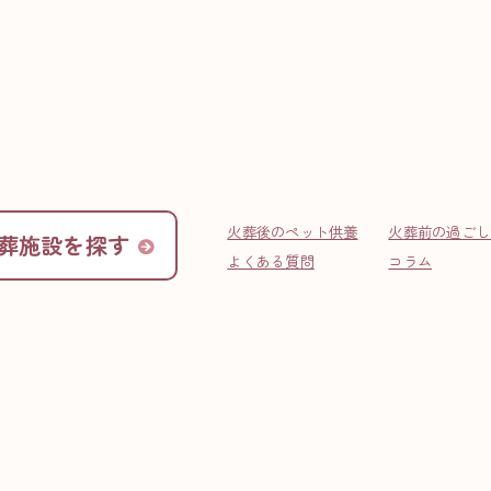
INFO
お役立ち情報
火葬後のペット供養
火葬前の過ごし
葬施設を探す
線香の意味って？ 』
よくある質問
コラム