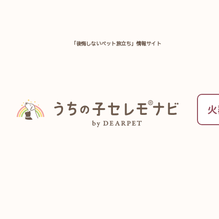
「後悔しないペット旅立ち」情報サイト
TOP
ペット葬儀のお役立ち情報一覧
火
ペット供養Q&A 『 お
うちの子のペット供養をするときに、
「お線香をたいてあげたい」
自然とそうお考えになる方は
多いのではないでしょうか。