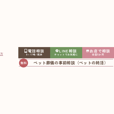
電話相談
LINE相談
お店で相談
方
9～17時/祝休
チャットでお気軽に
全国5か所
ペット葬儀の事前相談（ペットの終活）
2023.04.26