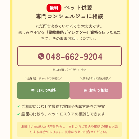
ペット供養
無料
専門コンシェルジュに相談
まだ何も決めていなくても大丈夫です。
悲しみや不安を
「動物葬祭ディレクター」資格
を持った私た
ちに、そのままお話しください。
048-662-9204
対応時間：9～17時 / 祝休
＼登録1分、チャットで気軽に／
＼顔を合わせて安心相談／
LINEで相談
お店で相談
ご相談に合わせて最適な霊園や火葬方法をご提案
霊園の比較や、ペットロスケアの相談もできます
お掛けいただいた携帯番号宛に、当社からご案内や確認のSMSをお送
りする場合があります。同意のうえお問合せください。