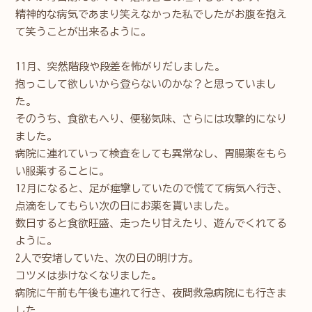
精神的な病気であまり笑えなかった私でしたがお腹を抱え
て笑うことが出来るように。
11月、突然階段や段差を怖がりだしました。
抱っこして欲しいから登らないのかな？と思っていまし
た。
そのうち、食欲もへり、便秘気味、さらには攻撃的になり
ました。
病院に連れていって検査をしても異常なし、胃腸薬をもら
い服薬することに。
12月になると、足が痙攣していたので慌てて病気へ行き、
点滴をしてもらい次の日にお薬を貰いました。
数日すると食欲旺盛、走ったり甘えたり、遊んでくれてる
ように。
2人で安堵していた、次の日の明け方。
コツメは歩けなくなりました。
病院に午前も午後も連れて行き、夜間救急病院にも行きま
した。