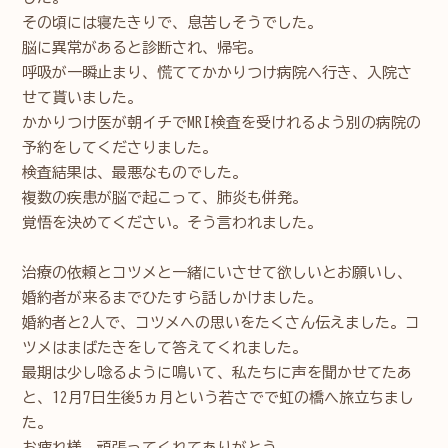
その頃には寝たきりで、息苦しそうでした。
脳に異常があると診断され、帰宅。
呼吸が一瞬止まり、慌ててかかりつけ病院へ行き、入院さ
せて貰いました。
かかりつけ医が朝イチでMRI検査を受けれるよう別の病院の
予約をしてくださりました。
検査結果は、最悪なものでした。
複数の疾患が脳で起こって、肺炎も併発。
覚悟を決めてください。そう言われました。
治療の依頼とコツメと一緒にいさせて欲しいとお願いし、
婚約者が来るまでひたすら話しかけました。
婚約者と2人で、コツメへの思いをたくさん伝えました。コ
ツメはまばたきをして答えてくれました。
最期は少し唸るように鳴いて、私たちに声を聞かせてたあ
と、12月7日生後5ヵ月という若さでで虹の橋へ旅立ちまし
た。
お疲れ様、頑張ってくれてありがとう。