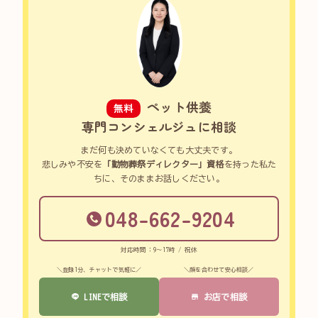
ペット供養
無料
専門コンシェルジュに相談
まだ何も決めていなくても大丈夫です。
悲しみや不安を
「動物葬祭ディレクター」資格
を持った私た
ちに、そのままお話しください。
048-662-9204
対応時間：9～17時 / 祝休
＼登録1分、チャットで気軽に／
＼顔を合わせて安心相談／
LINEで相談
お店で相談