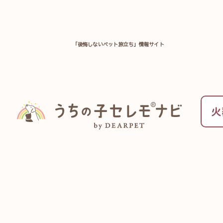
「後悔しないペット旅立ち」情報サイト
TOP
よくある質問一覧
火
ペッ
火葬をすると、お骨だけがお手元に残ります。
証を取っておいたり、お体に触れたり言葉をか