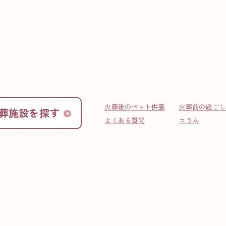
FAQ
よくある質問
火葬後のペット供養
火葬前の過ごし
葬施設を探す
よくある質問
コラム
ト火葬までに出来ることはあり
火葬までの時間は生前の愛らしい姿でいることの出来る最
けて大切に過ごされるとよいでしょう。