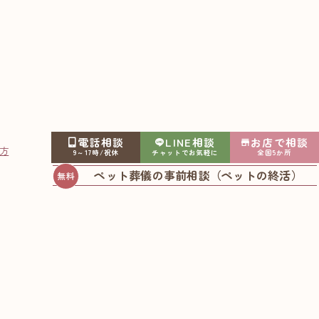
電話相談
LINE相談
お店で相談
方
9～17時/祝休
チャットでお気軽に
全国5か所
ペット葬儀の事前相談（ペットの終活）
ますか？
期の時間となりますので、足あとや遺毛などの生きた