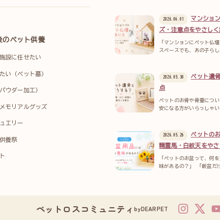
マンショ
2026.06.01
ズ・注意点をやさしく
後のペット供養
「マンションにペット仏壇
スペースでも、あの子らし
施設に任せたい
たい（ペット墓）
ペット遺
2026.05.30
点
パウダー加工）
ペットのお骨や骨壷につい
メモリアルグッズ
安になる方がいらっしゃい
ュエリー
ペットの
2026.05.26
供養祭
精霊馬・白紋天をやさ
ト
「ペットのお盆って、何を
味があるの？」 「新盆だ
ペットロスコミュニティ
byDEARPET