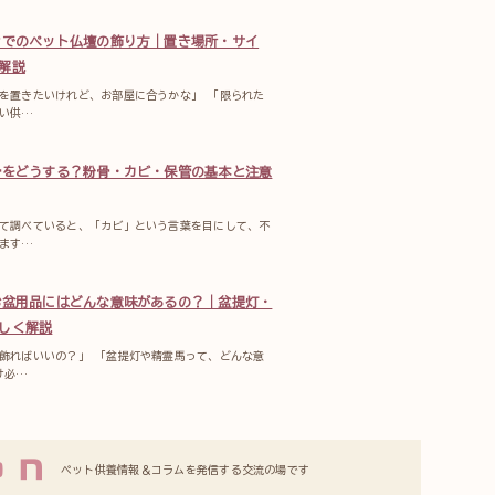
ンでのペット仏壇の飾り方｜置き場所・サイ
解説
を置きたいけれど、お部屋に合うかな」 「限られた
い供…
骨をどうする？粉骨・カビ・保管の基本と注意
て調べていると、「カビ」という言葉を目にして、不
ます…
お盆用品にはどんな意味があるの？｜盆提灯・
しく解説
飾ればいいの？」 「盆提灯や精霊馬って、どんな意
け必…
ペット供養情報＆コラムを発信する交流の場です