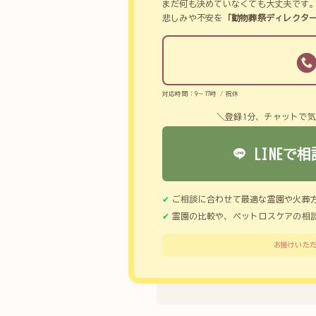
まだ何も決めていなくても大丈夫です
悲しみや不安を
「動物葬祭ディレクタ
対応時間：9～17時 / 祝休
＼登録1分、チャットで
LINEで相
ご相談に合わせて最適な霊園や火葬
霊園の比較や、ペットロスケアの相
お掛けいただ