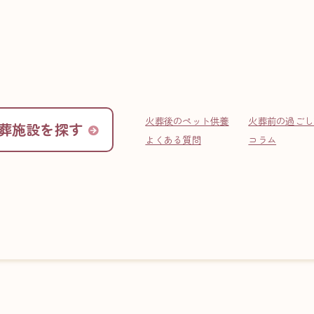
INFO
お役立ち情報
火葬後のペット供養
火葬前の過ごし
葬施設を探す
よくある質問
コラム
ターちゃんが虹の橋を渡りまし
。