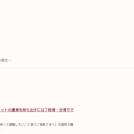
の場合～
ペットの遺骨を持ち出すには？粉骨・分骨でで
を持って避難したい」と思うご家族さまへ2 災害時の備
…