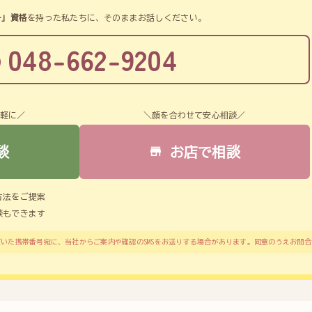
。
ー」資格
を持った私たちに、そのままお話しください。
048-662-9204
気軽に／
＼顔を合わせて安心相談／
談
お店で相談
方法をご提案
談もできます
いた携帯番号宛に、当社からご案内や確認のSMSをお送りする場合があります。同意のうえお問