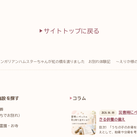
サイトトップに戻る
ャンガリアンハムスターちゃんが虹の橋を渡りました お別れ体験記 ～えりか様
施設を探す
コラム
葬
災害時に
2026.06.09
ちでお別れ）
きる供養の備え
霊園・お寺
目次1 「うちの子のお骨
えとして、粉骨や分骨を考