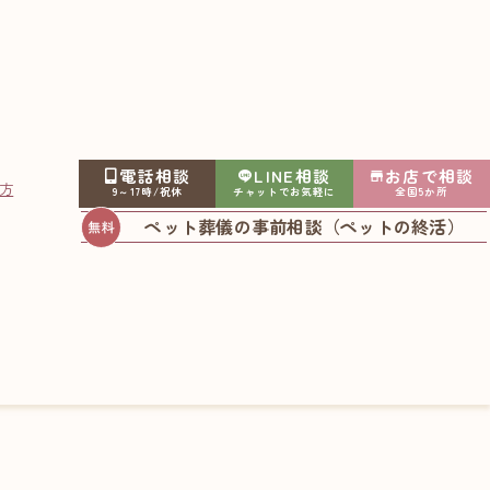
電話相談
LINE相談
お店で相談
方
9～17時/祝休
チャットでお気軽に
全国5か所
ペット葬儀の事前相談（ペットの終活）
た お別れ体験記 ～え
2022.12.01