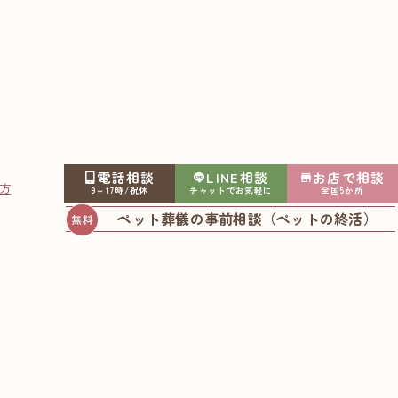
電話相談
LINE相談
お店で相談
方
9～17時/祝休
チャットでお気軽に
全国5か所
ペット葬儀の事前相談（ペットの終活）
りますか？
を準備するのがおすすめです。他にも、うちの子が生
はありませんが、準備することでより安心してわが子