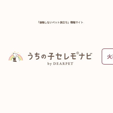
「後悔しないペット旅立ち」情報サイト
TOP
よくある質問一覧
火
ペッ
遺体の腐敗を防ぐドライアイスや保冷剤、棺や
きた証として足あとを残すことの出来るグッズ