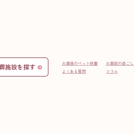
FAQ
よくある質問
火葬後のペット供養
火葬前の過ごし
葬施設を探す
よくある質問
コラム
ト火葬までに準備するものはあ
お布団セットなどのお見送り用品、一緒に火葬する副葬品
なども販売されています。いずれも必ず必要というわけで