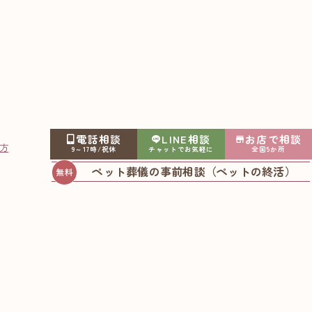
岡
電話相談
LINE相談
お店で相談
方
9～17時/祝休
チャットでお気軽に
全国5か所
ペット葬儀の事前相談（ペットの終活）