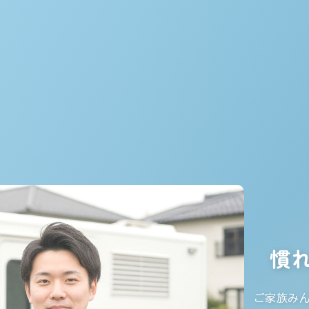
慣
ご家族み