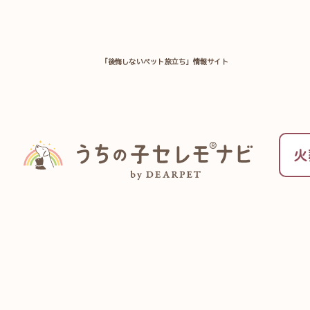
「後悔しないペット旅立ち」情報サイト
TOP
全国のペット火葬施設を探す
福岡県
ディアペット訪問火葬-
火