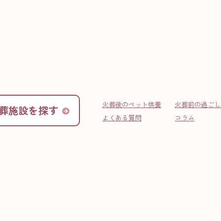
福岡
ディアペット訪問火葬-福
火葬後のペット供養
火葬前の過ごし
葬施設を探す
よくある質問
コラム