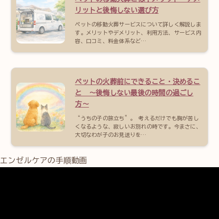
リットと後悔しない選び方
ペットの移動火葬サービスについて詳しく解説しま
す。メリットやデメリット、利用方法、サービス内
容、口コミ、料金体系など…
ペットの火葬前にできること・決めるこ
と 〜後悔しない最後の時間の過ごし
方〜
“うちの子の旅立ち”。 考えるだけでも胸が苦し
くなるような、寂しいお別れの時です。今まさに、
大切なわが子のお見送りを…
エンゼルケアの手順動画