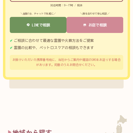
対応時間：9～17時 / 祝休
＼登録1分、チャットで気軽に／
＼顔を合わせて安心相談／
LINEで相談
お店で相談
ご相談に合わせて最適な霊園や火葬方法をご提案
霊園の比較や、ペットロスケアの相談もできます
お掛けいただいた携帯番号宛に、当社からご案内や確認のSMSをお送りする場合
があります。同意のうえお問合せください。
地域から探す