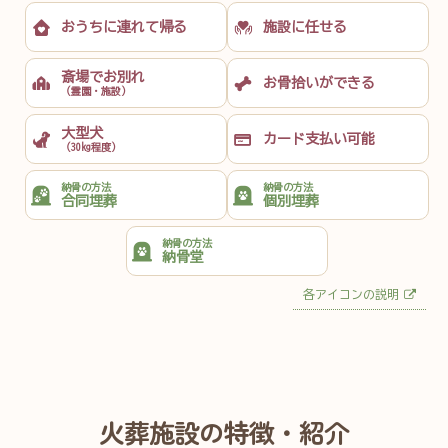
おうちに
連れて帰る
施設に任せる
斎場でお別れ
お骨拾いが
できる
（霊園・施設）
大型犬
カード支払い
可能
（30kg程度）
納骨の方法
納骨の方法
合同埋葬
個別埋葬
納骨の方法
納骨堂
各アイコンの説明
火葬施設の特徴・紹介