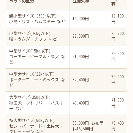
ペットの区分
立会火葬
葬
超小型サイズ（300g以下）
12,100
14,300円
小鳥・リス・ハムスター など
円
小型サイズ(８kg以下)
20,900
27,500円
猫・うさぎ・チワワ など
円
中型サイズ(15kg以下)
25,300
コーギー・ビーグル・柴犬 な
31,900円
円
ど
中型大サイズ(22kg以下)
30,800
ボーダーコリー・ミックス な
37,400円
円
ど
大型サイズ(35kg以下)
41,800
秋田犬・レトリバー・ハスキ
48,400円
円
ー など
特大型サイズ(50kg以下)
55,000円+お布団
48,400
セントバーナード・土佐犬・
代16,500円
円
グレートデン など