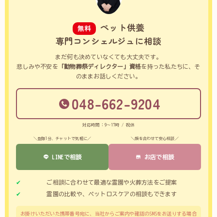
ペット供養
無料
専門コンシェルジュに相談
まだ何も決めていなくても大丈夫です。
悲しみや不安を
「動物葬祭ディレクター」資格
を持った私たちに、そ
のままお話しください。
048-662-9204
対応時間：9～17時 / 祝休
＼登録1分、チャットで気軽に／
＼顔を合わせて安心相談／
LINEで相談
お店で相談
ご相談に合わせて最適な霊園や火葬方法をご提案
霊園の比較や、ペットロスケアの相談もできます
お掛けいただいた携帯番号宛に、当社からご案内や確認のSMSをお送りする場合