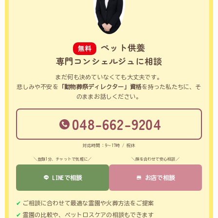
ペット供養
無料
専門コンシェルジュに相談
まだ何も決めていなくても大丈夫です。
悲しみや不安を
「動物葬祭ディレクター」資格
を持った私たちに、そ
のままお話しください。
048-662-9204
対応時間：9～17時 / 祝休
＼登録1分、チャットで気軽に／
＼顔を合わせて安心相談／
LINEで相談
お店で相談
ご相談に合わせて最適な霊園や火葬方法をご提案
霊園の比較や、ペットロスケアの相談もできます