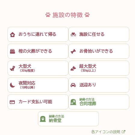
施設の特徴
おうちに
連れて帰る
施設に任せる
棺の火葬が
できる
お骨拾いが
できる
大型犬
超大型犬
（30kg程度）
（50kg以上）
夜間対応
送迎あり
（19時以降）
納骨の方法
カード支払い
可能
合同埋葬
納骨の方法
納骨堂
各アイコンの説明