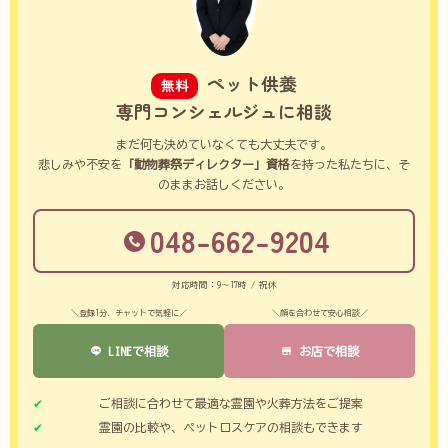
ペット供養
無料
専門コンシェルジュに相談
まだ何も決めていなくても大丈夫です。
悲しみや不安を
「動物葬祭ディレクター」資格
を持った私たちに、そ
のままお話しください。
048-662-9204
対応時間：9～17時 / 祝休
＼登録1分、チャットで気軽に／
＼顔を合わせて安心相談／
LINEで相談
お店で相談
ご相談に合わせて最適な霊園や火葬方法をご提案
霊園の比較や、ペットロスケアの相談もできます