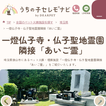
TOP
全国のペット火葬施設を探す
埼玉県
一燈仏子寺・仏子聖地霊園隣接「あいご霊」
一燈仏子寺・仏子聖地霊園
隣接「あいご霊」
埼玉県狭山市にあるペット火葬・埋葬施設「一燈仏子寺・仏子聖地霊園隣接
「あいご霊」」をご紹介いたします。