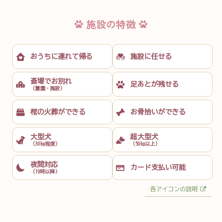
施設の特徴
おうちに
連れて帰る
施設に任せる
斎場でお別れ
足あとが残せる
（霊園・施設）
棺の火葬が
できる
お骨拾いが
できる
大型犬
超大型犬
（30kg程度）
（50kg以上）
夜間対応
カード支払い
可能
（19時以降）
各アイコンの説明