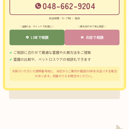
048-662-9204
対応時間：9～17時 / 祝休
＼登録1分、チャットで気軽に／
＼顔を合わせて安心相談／
LINEで相談
お店で相談
ご相談に合わせて最適な霊園や火葬方法をご提案
霊園の比較や、ペットロスケアの相談もできます
お掛けいただいた携帯番号宛に、当社からご案内や確認のSMSをお送りする場合
があります。同意のうえお問合せください。