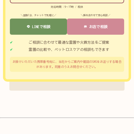
対応時間：9～17時 / 祝休
＼登録1分、チャットで気軽に／
＼顔を合わせて安心相談／
LINEで相談
お店で相談
ご相談に合わせて最適な霊園や火葬方法をご提案
霊園の比較や、ペットロスケアの相談もできます
お掛けいただいた携帯番号宛に、当社からご案内や確認のSMSをお送りする場合
があります。同意のうえお問合せください。