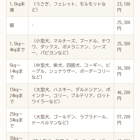
1.5kg未
（うさぎ、フェレット、モルモットな
23,100
満
ど）
円
25,300
猫
–
円
（小型犬、マルチーズ、プードル、チワ
1.5kg〜
25,300
ワ、ダックス、ポメラニアン、シーズ
4kgまで
円
ー、パピヨンなど）
5kg〜
（中型犬、柴犬、四国犬、​コーギー、ビ
36,300
14kgま
ーグル、シュナウザー、ボーダーコリー
円
で
など）
15kg〜
（大型犬、ハスキー、ダルメシアン、ポ
46,200
24kgま
インター、コリー、ブルテリア、ロット
円
で
ワイラーなど）
25kg〜
（大型犬、ゴールデン、ラブラドール、
57,200
34kgま
ドーベルマンなど）
円
で
35kg〜