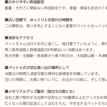
■わかりやすい料金設定
重量・大きさに関係ない料金設定です。骨壷・骨袋も含まれて
■広い空間で、ゆっくりとお別れの時間を
ご火葬前は、周りを気にすることなく最愛のペットとゆっくり
■良好なアクセス
ペットちゃんは日々を共に過ごし、毎日愛でていたように、静
第二阪奈道路と幹線道路308号線沿いに当館はあります。
西大寺駅・生駒駅・奈良駅から車で約10分、大和郡山駅・木津
■ペットとの大切な思い出の場所として
当館は24時間入退室可能な便利な納骨堂を完備しています。
空いた時間に、お買い物ついでに、お出かけの前に、そして思
■メモリアルグッズ製作（旅立ちの前にも）
自社工房で制作する位牌や足形など100種類以上のグッズをお
亡くなった際の記念としてはもちろん、今を生きるペットたち