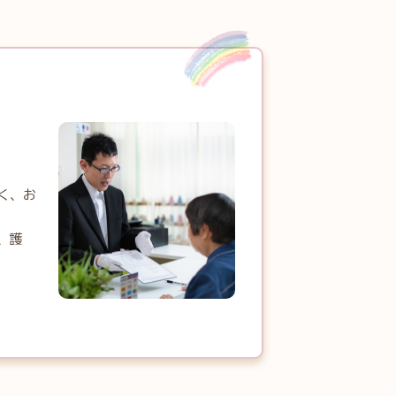
く、お
、護