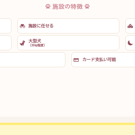
施設の特徴
施設に任せる
大型犬
（30kg程度）
カード支払い
可能