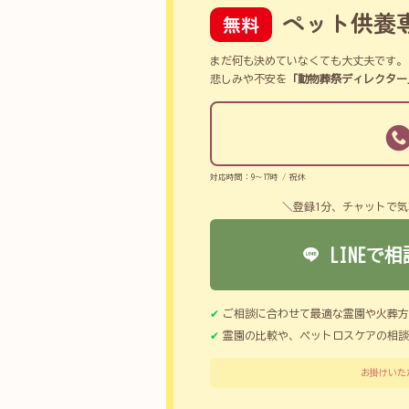
ペット供養
無料
まだ何も決めていなくても大丈夫です。
悲しみや不安を
「動物葬祭ディレクター
対応時間：9～17時 / 祝休
＼登録1分、チャットで気
LINEで相
ご相談に合わせて最適な霊園や火葬方
霊園の比較や、ペットロスケアの相談
お掛けいた