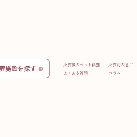
工房
ペットのお葬式＆思い出工
火葬後のペット供養
火葬前の過ごし
奈良市にあるペット火葬・埋葬施設「ペットのお葬式＆思い出工房」をご紹介いた
葬施設を探す
よくある質問
コラム
施設名（
住所
営業時間