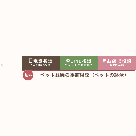
房
電話相談
LINE相談
お店で相談
方
します。
9～17時/祝休
チャットでお気軽に
全国5か所
ペット葬儀の事前相談（ペットの終活）
基本情報
読み）
ぺっとのおそうしき おもいでこうぼう
奈良県奈良市宝来町985−1
ならけん ならし ほうらいちょう 985-1
24時間営業