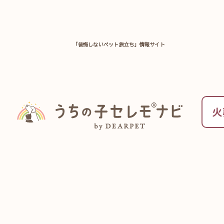
「後悔しないペット旅立ち」情報サイト
TOP
全国のペット火葬施設を探す
奈良県
ペットのお葬式＆思い出
奈良県
火