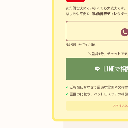
まだ何も決めていなくても大丈夫です。
悲しみや不安を
「動物葬祭ディレクター
対応時間：9～17時 / 祝休
＼登録1分、チャットで気
LINEで相
ご相談に合わせて最適な霊園や火葬方
霊園の比較や、ペットロスケアの相談
お掛けいた