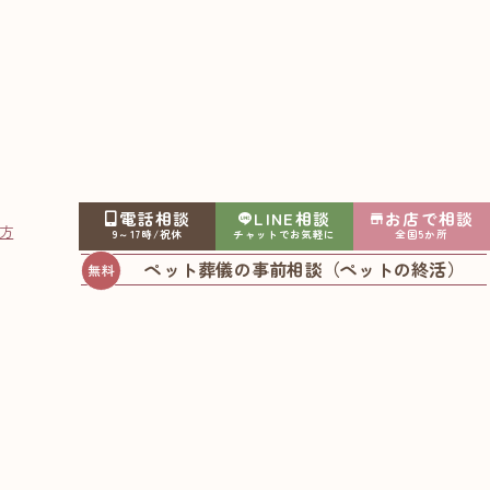
営火葬）
電話相談
LINE相談
お店で相談
方
紹介いたします。
9～17時/祝休
チャットでお気軽に
全国5か所
ペット葬儀の事前相談（ペットの終活）
基本情報
読み）
おおみやせいえん
埼玉県さいたま市見沼区染谷2丁目350番地1
さいたまけん さいたまし みぬまく そめや 2-350-1