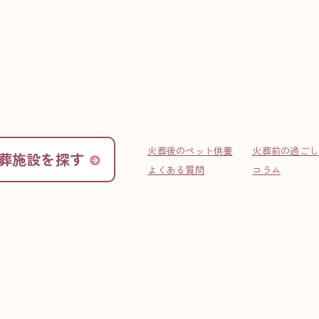
ま市・公営火葬）
苑（埼玉県さいたま市・公
火葬後のペット供養
火葬前の過ごし
市にある公営のペット火葬施設「大宮聖苑（埼玉県さいたま市・公営火葬）」をご
葬施設を探す
※利用には制限がございます。
よくある質問
コラム
施設名（
住所