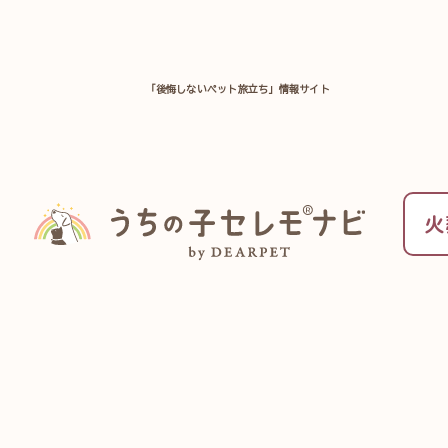
「後悔しないペット旅立ち」情報サイト
TOP
全国のペット火葬施設を探す
埼玉県
大宮聖苑（埼玉県さいた
大宮聖
埼玉県さいたま
火